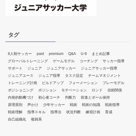
タグ
8人制サッカー
paid
premium
Q&A
U-9
まとめ記事
グローバルトレーニング
ゲームモデル
コーチング
サッカー指導
サポート
ジュニア
ジュニアサッカー
ジュニアサッカー指導
ジュニアユース
ジュニア指導
タスク設定
チームマネジメント
トレーニング計画
ビルドアップ
フォーメーション
プレーモデル
ポジショニング
ポジション
モチベーション
ロンド
信頼関係
内発的動機づけ
初心者コーチ
判断力
前進とボール保持
原理原則
声かけ
少年サッカー
戦術
戦術の知識
戦術指導
戦術理解
指導スキル
指導法
状況判断
練習計画
育成
自己組織化
複雑系