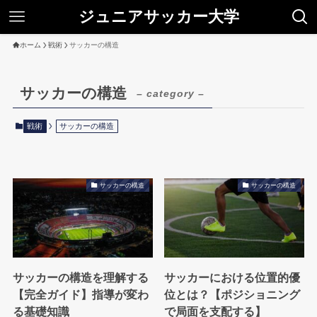
ジュニアサッカー大学
ホーム
戦術
サッカーの構造
サッカーの構造
– category –
戦術
サッカーの構造
サッカーの構造
サッカーの構造
サッカーの構造を理解する
サッカーにおける位置的優
【完全ガイド】指導が変わ
位とは？【ポジショニング
る基礎知識
で局面を支配する】