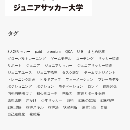
タグ
8人制サッカー
paid
premium
Q&A
U-9
まとめ記事
グローバルトレーニング
ゲームモデル
コーチング
サッカー指導
サポート
ジュニア
ジュニアサッカー
ジュニアサッカー指導
ジュニアユース
ジュニア指導
タスク設定
チームマネジメント
トレーニング計画
ビルドアップ
フォーメーション
プレーモデル
ポジショニング
ポジション
モチベーション
ロンド
信頼関係
内発的動機づけ
初心者コーチ
判断力
前進とボール保持
原理原則
声かけ
少年サッカー
戦術
戦術の知識
戦術指導
戦術理解
指導スキル
指導法
状況判断
練習計画
育成
自己組織化
複雑系