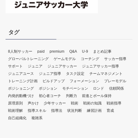
タグ
8人制サッカー
paid
premium
Q&A
U-9
まとめ記事
グローバルトレーニング
ゲームモデル
コーチング
サッカー指導
サポート
ジュニア
ジュニアサッカー
ジュニアサッカー指導
ジュニアユース
ジュニア指導
タスク設定
チームマネジメント
トレーニング計画
ビルドアップ
フォーメーション
プレーモデル
ポジショニング
ポジション
モチベーション
ロンド
信頼関係
内発的動機づけ
初心者コーチ
判断力
前進とボール保持
原理原則
声かけ
少年サッカー
戦術
戦術の知識
戦術指導
戦術理解
指導スキル
指導法
状況判断
練習計画
育成
自己組織化
複雑系