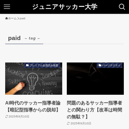
ジュニアサッカー大学
ホーム
paid
paid
– tag –
プレミアム会員読み放題
パーソナリティ
AI時代のサッカー指導者論
問題のあるサッカー指導者
【暗記型指導からの脱却】
との関わり方【改革は時間
の無駄？】
2025年9月10日
2025年9月10日