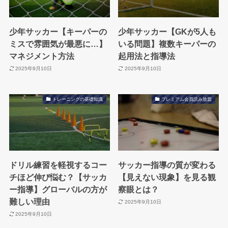
少年サッカー【キーパーの
少年サッカー【GKが5人も
ミスで雰囲気が最悪に…】
いる問題】複数キーパーの
マネジメント方法
起用法と指導法
2025年9月10日
2025年9月10日
トレーニングの基礎知識
プレミアム会員読み放題
ドリル練習を軽視するコー
サッカー指導の質が変わる
チほど伸び悩む？【サッカ
【見えない現象】を見る観
ー指導】グローバルの方が
察眼とは？
難しい理由
2025年9月10日
2025年9月10日