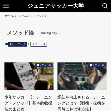
ジュニアサッカー大学
ホーム
トレーニング
メソッド論
メソッド論
– category –
トレーニング
メソッド論
メソッド論
メソッド論
少年サッカー【トレーニン
認知を向上させるトレーニ
グ・メソッド】基本的教授
ングとは？【戦術・技術を
法のまとめ
同時に伸ばす方法】