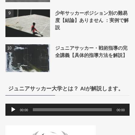
少年サッカーポジション別の難易
度【結論】ありません ：実例で解
説
ジュニアサッカー・戦術指導の完
全講義【具体的指導方法を解説】
ジュニアサッカー大学とは？ AIが解説します。
音
00:00
00:00
声
プ
レ