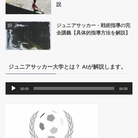
説
ジュニアサッカー・戦術指導の完
全講義【具体的指導方法を解説】
ジュニアサッカー大学とは？ AIが解説します。
音
00:00
00:00
声
プ
レ
ー
ヤ
ー