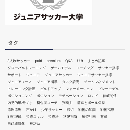
タグ
8人制サッカー
paid
premium
Q&A
U-9
まとめ記事
グローバルトレーニング
ゲームモデル
コーチング
サッカー指導
サポート
ジュニア
ジュニアサッカー
ジュニアサッカー指導
ジュニアユース
ジュニア指導
タスク設定
チームマネジメント
トレーニング計画
ビルドアップ
フォーメーション
プレーモデル
ポジショニング
ポジション
モチベーション
ロンド
信頼関係
内発的動機づけ
初心者コーチ
判断力
前進とボール保持
原理原則
声かけ
少年サッカー
戦術
戦術の知識
戦術指導
戦術理解
指導スキル
指導法
状況判断
練習計画
育成
自己組織化
複雑系