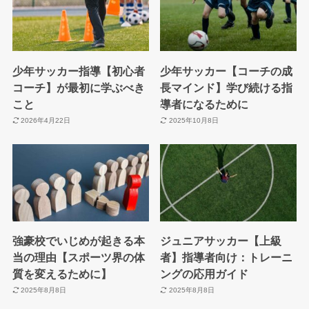
少年サッカー指導【初心者
少年サッカー【コーチの成
コーチ】が最初に学ぶべき
長マインド】学び続ける指
こと
導者になるために
2026年4月22日
2025年10月8日
強豪校でいじめが起きる本
ジュニアサッカー【上級
当の理由【スポーツ界の体
者】指導者向け：トレーニ
質を変えるために】
ングの応用ガイド
2025年8月8日
2025年8月8日