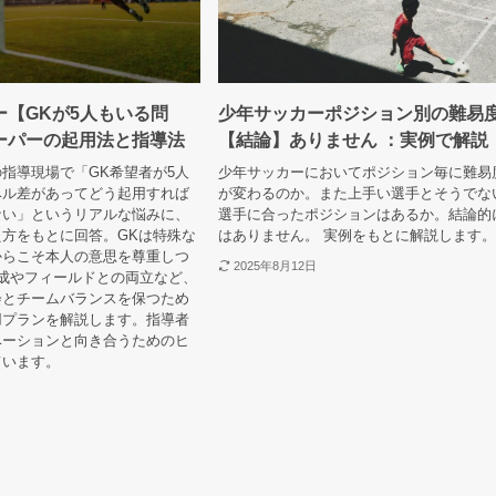
ー【GKが5人もいる問
少年サッカーポジション別の難易
ーパーの起用法と指導法
【結論】ありません ：実例で解説
指導現場で「GK希望者が5人
少年サッカーにおいてポジション毎に難易
ベル差があってどう起用すれば
が変わるのか。また上手い選手とそうでな
ない」というリアルな悩みに、
選手に合ったポジションはあるか。結論的
方をもとに回答。GKは特殊な
はありません。 実例をもとに解説します
からこそ本人の意思を尊重しつ
2025年8月12日
成やフィールドとの両立など、
会とチームバランスを保つため
用プランを解説します。指導者
ベーションと向き合うためのヒ
ています。