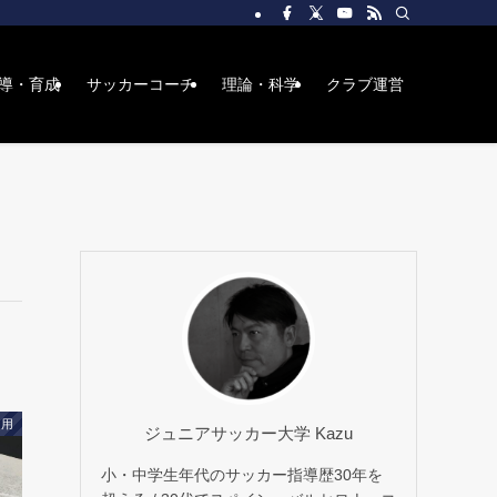
導・育成
サッカーコーチ
理論・科学
クラブ運営
起用
ジュニアサッカー大学 Kazu
小・中学生年代のサッカー指導歴30年を