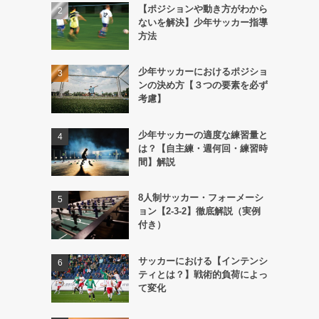
【ポジションや動き方がわから
ないを解決】少年サッカー指導
方法
少年サッカーにおけるポジショ
ンの決め方【３つの要素を必ず
考慮】
少年サッカーの適度な練習量と
は？【自主練・週何回・練習時
間】解説
8人制サッカー・フォーメーシ
ョン【2-3-2】徹底解説（実例
付き）
サッカーにおける【インテンシ
ティとは？】戦術的負荷によっ
て変化