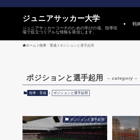
ジュニアサッカー大学
戦
ジュニアサッカーコーチのための学びの場。指導現
場で役立つリアルな情報を発信します。
ホーム
指導・育成
ポジションと選手起用
ポジションと選手起用
– category –
指導・育成
ポジションと選手起用
ポジションと選手起用