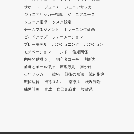
だ
サポート
ジュニア
ジュニアサッカー
さ
ジュニアサッカー指導
ジュニアユース
い。
ジュニア指導
タスク設定
チームマネジメント
トレーニング計画
ビルドアップ
フォーメーション
プレーモデル
ポジショニング
ポジション
モチベーション
ロンド
信頼関係
内発的動機づけ
初心者コーチ
判断力
前進とボール保持
原理原則
声かけ
少年サッカー
戦術
戦術の知識
戦術指導
戦術理解
指導スキル
指導法
状況判断
練習計画
育成
自己組織化
複雑系