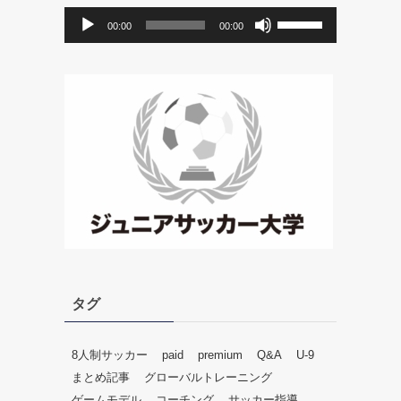
音
ボ
00:00
00:00
声
リ
プ
ュ
レ
ー
ー
ム
ヤ
調
ー
節
に
は
上
下
矢
印
キ
ー
タグ
を
使
っ
8人制サッカー
paid
premium
Q&A
U-9
て
まとめ記事
グローバルトレーニング
く
ゲームモデル
コーチング
サッカー指導