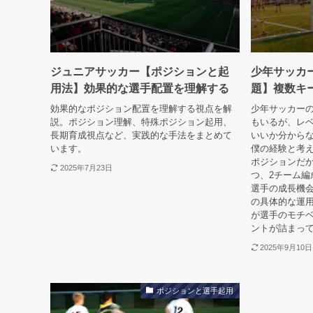
ジュニアサッカー【ポジションと起
少年サッカ
用法】効果的な選手配置を理解する
題】複数キ
効果的なポジション配置を理解する視点を解
少年サッカーの
説。ポジション理解、特殊ポジション起用、
もいるが、レ
長期育成視点など、実践的な手法をまとめて
いいか分から
います。
僕の経験と考え
ポジションだ
2025年7月23日
つ、2チーム編
選手の成長機
の具体的な運
が選手のモチ
ントが詰まっ
2025年9月10日
ポジションと選手起用