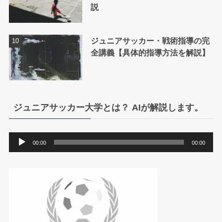
説
ジュニアサッカー・戦術指導の完
全講義【具体的指導方法を解説】
ジュニアサッカー大学とは？ AIが解説します。
音
00:00
00:00
声
プ
レ
ー
ヤ
ー