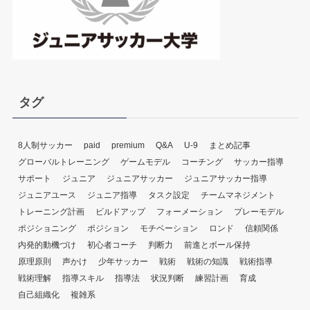
タグ
8人制サッカー
paid
premium
Q&A
U-9
まとめ記事
グローバルトレーニング
ゲームモデル
コーチング
サッカー指導
サポート
ジュニア
ジュニアサッカー
ジュニアサッカー指導
ジュニアユース
ジュニア指導
タスク設定
チームマネジメント
トレーニング計画
ビルドアップ
フォーメーション
プレーモデル
ポジショニング
ポジション
モチベーション
ロンド
信頼関係
内発的動機づけ
初心者コーチ
判断力
前進とボール保持
原理原則
声かけ
少年サッカー
戦術
戦術の知識
戦術指導
戦術理解
指導スキル
指導法
状況判断
練習計画
育成
自己組織化
複雑系