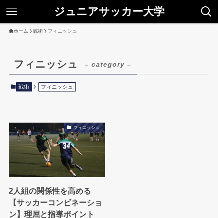
ジュニアサッカー大学
ホーム
戦術
フィニッシュ
フィニッシュ
– category –
戦術
フィニッシュ
フィニッシュ
2人組の関係性を高める
【サッカーコンビネーショ
ン】理屈と指導ポイント