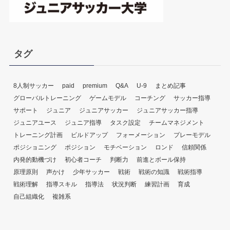
タグ
8人制サッカー
paid
premium
Q&A
U-9
まとめ記事
グローバルトレーニング
ゲームモデル
コーチング
サッカー指導
サポート
ジュニア
ジュニアサッカー
ジュニアサッカー指導
ジュニアユース
ジュニア指導
タスク設定
チームマネジメント
トレーニング計画
ビルドアップ
フォーメーション
プレーモデル
ポジショニング
ポジション
モチベーション
ロンド
信頼関係
内発的動機づけ
初心者コーチ
判断力
前進とボール保持
原理原則
声かけ
少年サッカー
戦術
戦術の知識
戦術指導
戦術理解
指導スキル
指導法
状況判断
練習計画
育成
自己組織化
複雑系