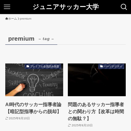
ジュニアサッカー大学
ホーム
premium
premium
– tag –
プレミアム会員読み放題
パーソナリティ
AI時代のサッカー指導者論
問題のあるサッカー指導者
【暗記型指導からの脱却】
との関わり方【改革は時間
の無駄？】
2025年9月10日
2025年9月10日