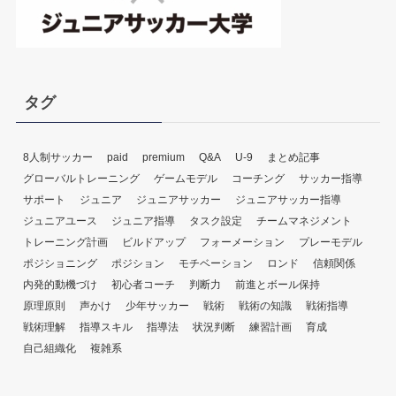
タグ
8人制サッカー
paid
premium
Q&A
U-9
まとめ記事
グローバルトレーニング
ゲームモデル
コーチング
サッカー指導
サポート
ジュニア
ジュニアサッカー
ジュニアサッカー指導
ジュニアユース
ジュニア指導
タスク設定
チームマネジメント
トレーニング計画
ビルドアップ
フォーメーション
プレーモデル
ポジショニング
ポジション
モチベーション
ロンド
信頼関係
内発的動機づけ
初心者コーチ
判断力
前進とボール保持
原理原則
声かけ
少年サッカー
戦術
戦術の知識
戦術指導
戦術理解
指導スキル
指導法
状況判断
練習計画
育成
自己組織化
複雑系