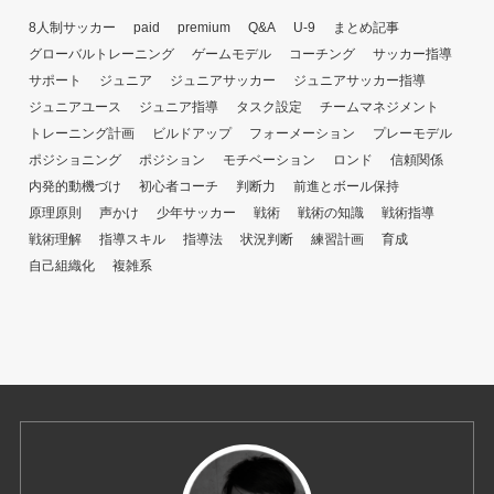
8人制サッカー
paid
premium
Q&A
U-9
まとめ記事
グローバルトレーニング
ゲームモデル
コーチング
サッカー指導
サポート
ジュニア
ジュニアサッカー
ジュニアサッカー指導
ジュニアユース
ジュニア指導
タスク設定
チームマネジメント
トレーニング計画
ビルドアップ
フォーメーション
プレーモデル
ポジショニング
ポジション
モチベーション
ロンド
信頼関係
内発的動機づけ
初心者コーチ
判断力
前進とボール保持
原理原則
声かけ
少年サッカー
戦術
戦術の知識
戦術指導
戦術理解
指導スキル
指導法
状況判断
練習計画
育成
自己組織化
複雑系