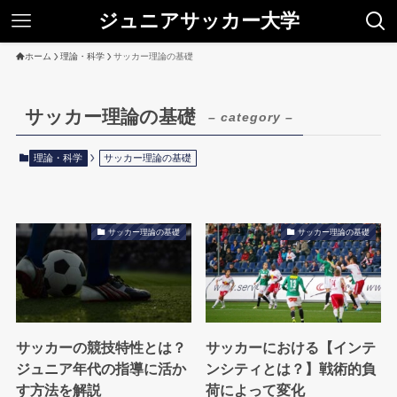
ジュニアサッカー大学
ホーム
理論・科学
サッカー理論の基礎
サッカー理論の基礎
– category –
理論・科学
サッカー理論の基礎
サッカー理論の基礎
サッカー理論の基礎
サッカーの競技特性とは？
サッカーにおける【インテ
ジュニア年代の指導に活か
ンシティとは？】戦術的負
す方法を解説
荷によって変化