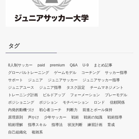
タグ
8人制サッカー
paid
premium
Q&A
U-9
まとめ記事
グローバルトレーニング
ゲームモデル
コーチング
サッカー指導
サポート
ジュニア
ジュニアサッカー
ジュニアサッカー指導
ジュニアユース
ジュニア指導
タスク設定
チームマネジメント
トレーニング計画
ビルドアップ
フォーメーション
プレーモデル
ポジショニング
ポジション
モチベーション
ロンド
信頼関係
内発的動機づけ
初心者コーチ
判断力
前進とボール保持
原理原則
声かけ
少年サッカー
戦術
戦術の知識
戦術指導
戦術理解
指導スキル
指導法
状況判断
練習計画
育成
自己組織化
複雑系