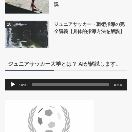
説
ジュニアサッカー・戦術指導の完
全講義【具体的指導方法を解説】
ジュニアサッカー大学とは？ AIが解説します。
音
00:00
00:00
声
プ
レ
ー
ヤ
ー