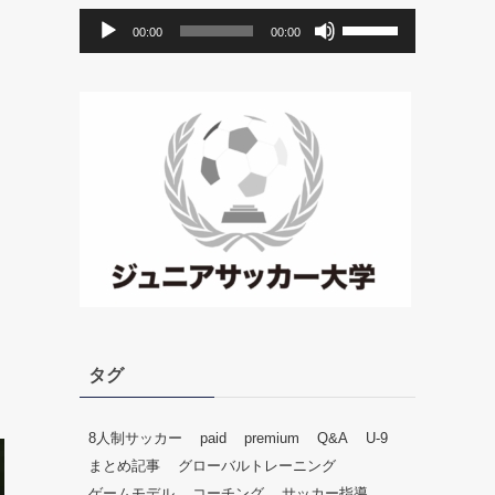
音
ボ
00:00
00:00
声
リ
プ
ュ
レ
ー
ー
ム
ヤ
調
ー
節
に
は
上
下
矢
印
キ
ー
タグ
を
使
っ
8人制サッカー
paid
premium
Q&A
U-9
て
まとめ記事
グローバルトレーニング
く
ゲームモデル
コーチング
サッカー指導