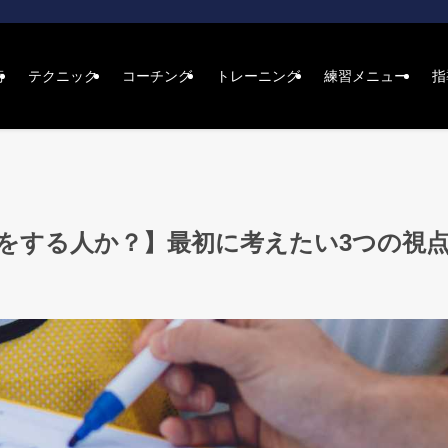
術
テクニック
コーチング
トレーニング
練習メニュー
指
をする人か？】最初に考えたい3つの視