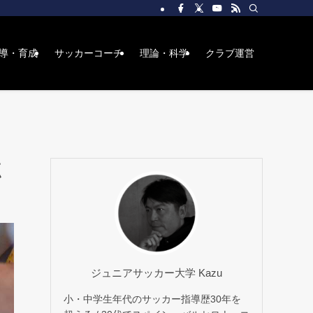
導・育成
サッカーコーチ
理論・科学
クラブ運営
点
ジュニアサッカー大学 Kazu
小・中学生年代のサッカー指導歴30年を