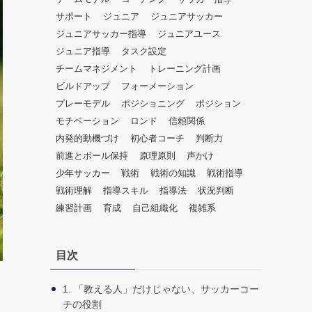
だ
サポート
ジュニア
ジュニアサッカー
さ
ジュニアサッカー指導
ジュニアユース
い。
ジュニア指導
タスク設定
チームマネジメント
トレーニング計画
ビルドアップ
フォーメーション
プレーモデル
ポジショニング
ポジション
モチベーション
ロンド
信頼関係
内発的動機づけ
初心者コーチ
判断力
前進とボール保持
原理原則
声かけ
少年サッカー
戦術
戦術の知識
戦術指導
戦術理解
指導スキル
指導法
状況判断
練習計画
育成
自己組織化
複雑系
目次
1. 「教える人」だけじゃない、サッカーコー
チの役割