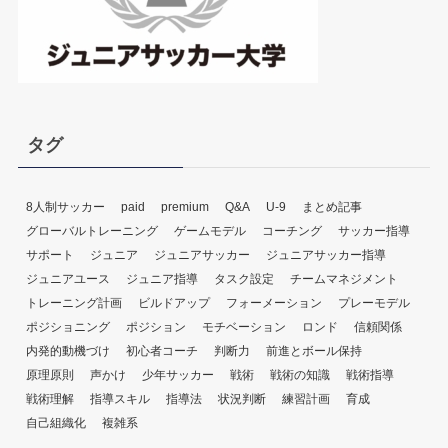
タグ
8人制サッカー
paid
premium
Q&A
U-9
まとめ記事
グローバルトレーニング
ゲームモデル
コーチング
サッカー指導
サポート
ジュニア
ジュニアサッカー
ジュニアサッカー指導
ジュニアユース
ジュニア指導
タスク設定
チームマネジメント
トレーニング計画
ビルドアップ
フォーメーション
プレーモデル
ポジショニング
ポジション
モチベーション
ロンド
信頼関係
内発的動機づけ
初心者コーチ
判断力
前進とボール保持
原理原則
声かけ
少年サッカー
戦術
戦術の知識
戦術指導
戦術理解
指導スキル
指導法
状況判断
練習計画
育成
自己組織化
複雑系