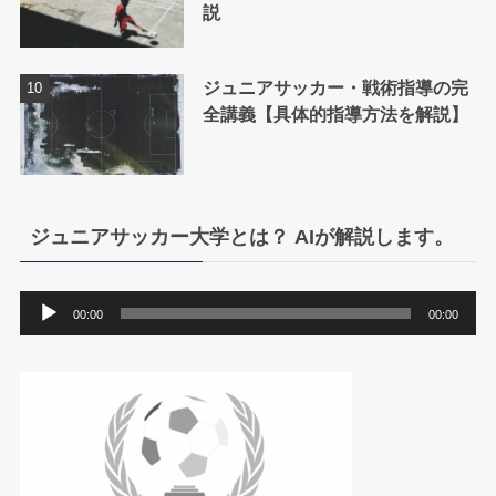
説
ジュニアサッカー・戦術指導の完
全講義【具体的指導方法を解説】
ジュニアサッカー大学とは？ AIが解説します。
音
00:00
00:00
声
プ
レ
ー
ヤ
ー