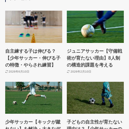
自主練する子は伸びる？
ジュニアサッカー【守備戦
【少年サッカー・伸びる子
術が育たない理由】8人制
の特徴・やらされ練習】
の構造的課題を考える
2026年6月10日
2026年2月10日
少年サッカー【キックが蹴
子どもの自主性が育たない
れない】を解決・大きなデ
理由は？【少年サッカーの