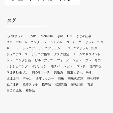
タグ
8人制サッカー
paid
premium
Q&A
U-9
まとめ記事
グローバルトレーニング
ゲームモデル
コーチング
サッカー指導
サポート
ジュニア
ジュニアサッカー
ジュニアサッカー指導
ジュニアユース
ジュニア指導
タスク設定
チームマネジメント
トレーニング計画
ビルドアップ
フォーメーション
プレーモデル
ポジショニング
ポジション
モチベーション
ロンド
信頼関係
内発的動機づけ
初心者コーチ
判断力
前進とボール保持
原理原則
声かけ
少年サッカー
戦術
戦術の知識
戦術指導
戦術理解
指導スキル
指導法
状況判断
練習計画
育成
自己組織化
複雑系