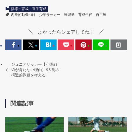
指導・育成
選手育成
内発的動機づけ
少年サッカー
練習量
育成年代
自主練
よかったらシェアしてね！
ジュニアサッカー【守備戦
術が育たない理由】8人制の
構造的課題を考える
関連記事