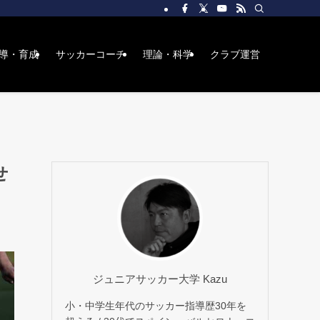
導・育成
サッカーコーチ
理論・科学
クラブ運営
せ
ジュニアサッカー大学 Kazu
小・中学生年代のサッカー指導歴30年を