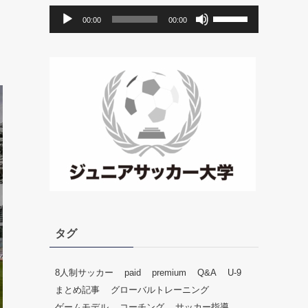
音
ボ
00:00
00:00
声
リ
プ
ュ
レ
ー
ー
ム
ヤ
調
ー
節
に
は
上
下
矢
印
キ
ー
タグ
を
使
っ
8人制サッカー
paid
premium
Q&A
U-9
て
まとめ記事
グローバルトレーニング
く
ゲームモデル
コーチング
サッカー指導