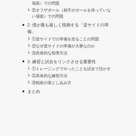
場面）での問題
②オフザボール（相手がボールを持っていな
い場面）での問題
2. 僕が最も厳しく指摘する「逆サイドの準
備」
①逆サイドでの準備を怠ることの問題
②なぜ逆サイドの準備が大事なのか
③具体的な指導方法
3. 練習と試合をリンクさせる重要性
①トレーニングでやったことを試合で活かす
②具体的な練習方法
③戦術の落とし込み方
まとめ