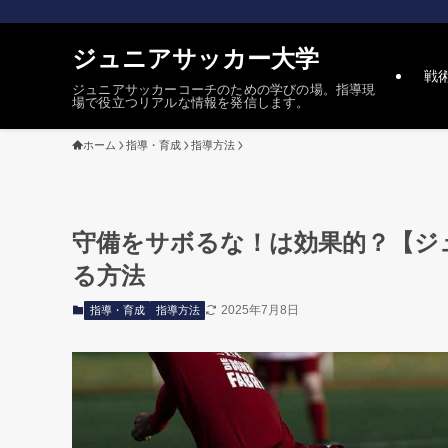
ジュニアサッカー大学
戦
ジュニアサッカーコーチのための学びの場。指導現
場で役立つリアルな情報を発信します。
ホーム
指導・育成
指導方法
守備をサボるな！は効果的？【ジ
る方法
2025年7月8日
指導・育成
指導方法