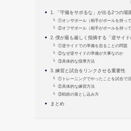
1. 「守備をサボるな」が出る2つの場
①オンザボール（相手がボールを持っ
②オフザボール（相手がボールを持っ
2. 僕が最も厳しく指摘する「逆サイ
①逆サイドでの準備を怠ることの問題
②なぜ逆サイドの準備が大事なのか
③具体的な指導方法
3. 練習と試合をリンクさせる重要性
①トレーニングでやったことを試合で
②具体的な練習方法
③戦術の落とし込み方
まとめ