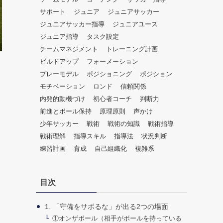
だ
サポート
ジュニア
ジュニアサッカー
さ
ジュニアサッカー指導
ジュニアユース
い。
ジュニア指導
タスク設定
チームマネジメント
トレーニング計画
ビルドアップ
フォーメーション
プレーモデル
ポジショニング
ポジション
モチベーション
ロンド
信頼関係
内発的動機づけ
初心者コーチ
判断力
前進とボール保持
原理原則
声かけ
少年サッカー
戦術
戦術の知識
戦術指導
戦術理解
指導スキル
指導法
状況判断
練習計画
育成
自己組織化
複雑系
目次
1. 「守備をサボるな」が出る2つの場面
①オンザボール（相手がボールを持っている