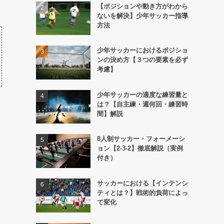
【ポジションや動き方がわから
ないを解決】少年サッカー指導
方法
少年サッカーにおけるポジショ
ンの決め方【３つの要素を必ず
考慮】
少年サッカーの適度な練習量と
は？【自主練・週何回・練習時
間】解説
8人制サッカー・フォーメーシ
ョン【2-3-2】徹底解説（実例
付き）
サッカーにおける【インテンシ
ティとは？】戦術的負荷によっ
て変化