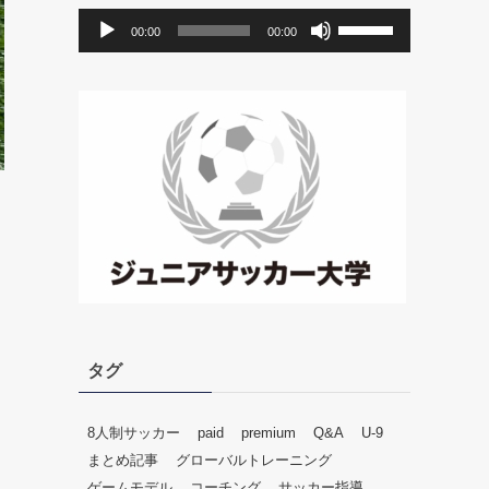
音
ボ
00:00
00:00
声
リ
プ
ュ
レ
ー
ー
ム
ヤ
調
ー
節
に
は
上
下
矢
印
キ
ー
タグ
を
使
っ
8人制サッカー
paid
premium
Q&A
U-9
て
まとめ記事
グローバルトレーニング
く
ゲームモデル
コーチング
サッカー指導