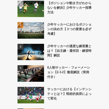
【ポジションや動き方がわから
ないを解決】少年サッカー指導
方法
少年サッカーにおけるポジショ
ンの決め方【３つの要素を必ず
考慮】
少年サッカーの適度な練習量と
は？【自主練・週何回・練習時
間】解説
8人制サッカー・フォーメーシ
ョン【2-3-2】徹底解説（実例
付き）
サッカーにおける【インテンシ
ティとは？】戦術的負荷によっ
て変化