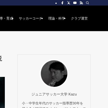
導・育成
サッカーコーチ
理論・科学
クラブ運営
説
ジュニアサッカー大学 Kazu
小・中学生年代のサッカー指導歴30年を