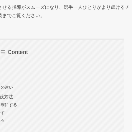
させる指導がスムーズになり、選手一人ひとりがより輝けるチ
後までご覧ください。
Content
る
ムの違い
実践方法
明確にする
やす
探る