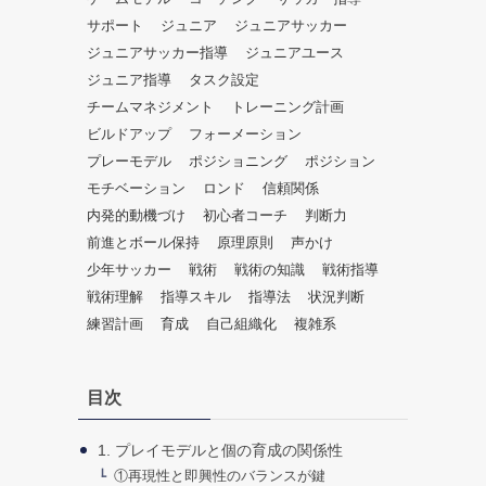
だ
サポート
ジュニア
ジュニアサッカー
さ
ジュニアサッカー指導
ジュニアユース
い。
ジュニア指導
タスク設定
チームマネジメント
トレーニング計画
ビルドアップ
フォーメーション
プレーモデル
ポジショニング
ポジション
モチベーション
ロンド
信頼関係
内発的動機づけ
初心者コーチ
判断力
前進とボール保持
原理原則
声かけ
少年サッカー
戦術
戦術の知識
戦術指導
戦術理解
指導スキル
指導法
状況判断
練習計画
育成
自己組織化
複雑系
目次
1. プレイモデルと個の育成の関係性
①再現性と即興性のバランスが鍵