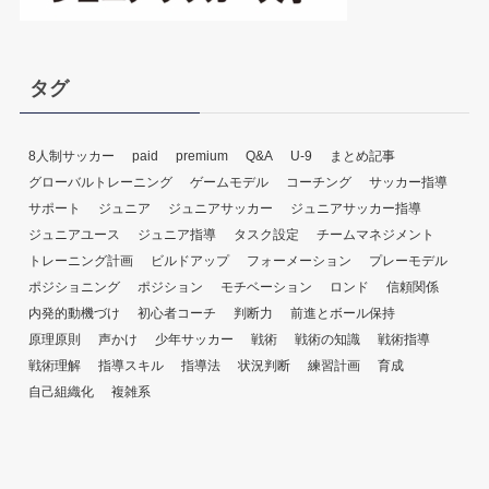
タグ
8人制サッカー
paid
premium
Q&A
U-9
まとめ記事
グローバルトレーニング
ゲームモデル
コーチング
サッカー指導
サポート
ジュニア
ジュニアサッカー
ジュニアサッカー指導
ジュニアユース
ジュニア指導
タスク設定
チームマネジメント
トレーニング計画
ビルドアップ
フォーメーション
プレーモデル
ポジショニング
ポジション
モチベーション
ロンド
信頼関係
内発的動機づけ
初心者コーチ
判断力
前進とボール保持
原理原則
声かけ
少年サッカー
戦術
戦術の知識
戦術指導
戦術理解
指導スキル
指導法
状況判断
練習計画
育成
自己組織化
複雑系