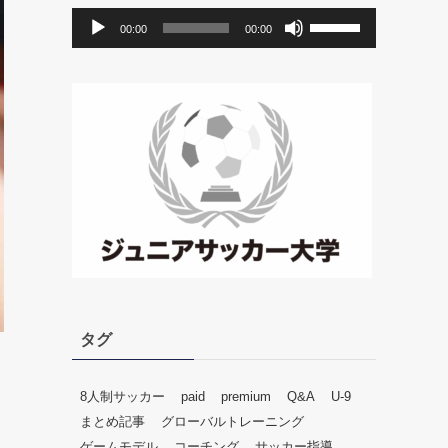
音
ボ
00:00
00:00
声
リ
プ
ュ
レ
ー
ー
ム
ヤ
調
ー
節
に
は
上
下
矢
印
キ
ー
タグ
を
使
っ
8人制サッカー
paid
premium
Q&A
U-9
て
まとめ記事
グローバルトレーニング
く
ゲームモデル
コーチング
サッカー指導