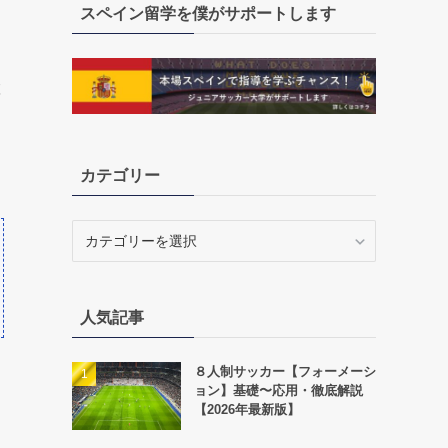
スペイン留学を僕がサポートします
置
カテゴリー
カ
テ
ゴ
リ
人気記事
ー
８人制サッカー【フォーメーシ
ョン】基礎〜応用・徹底解説
【2026年最新版】