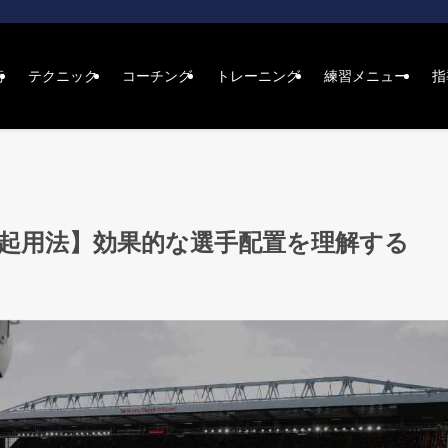
術
テクニック
コーチング
トレーニング
練習メニュー
指
起用法】効果的な選手配置を理解する