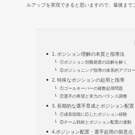
ルアップを実現できると思いますので、最後まで
1. ポジション理解の本質と指導法
①ポジション別難易度の誤解を解く
②ポジショニング指導の体系的アプロ
2. 特殊なポジションの起用と指導
①ゴールキーパーの複数起用問題
②選手の希望と実力のバランス調整
3. 長期的な選手育成とポジション配置
①成長段階に応じたポジション経験
②チーム戦術とポジション配置の連動
4.ポジション配置・選手起用の留意点