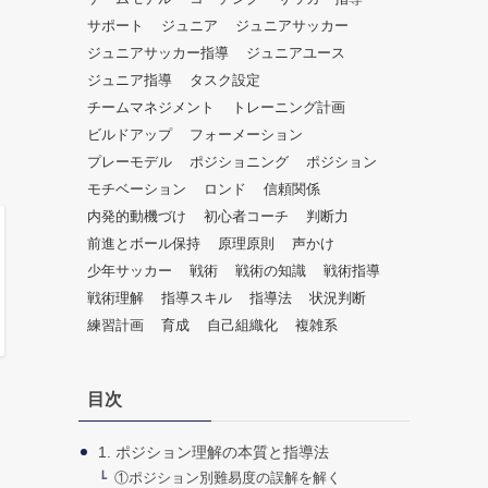
だ
サポート
ジュニア
ジュニアサッカー
さ
ジュニアサッカー指導
ジュニアユース
い。
ジュニア指導
タスク設定
チームマネジメント
トレーニング計画
ビルドアップ
フォーメーション
プレーモデル
ポジショニング
ポジション
モチベーション
ロンド
信頼関係
内発的動機づけ
初心者コーチ
判断力
前進とボール保持
原理原則
声かけ
少年サッカー
戦術
戦術の知識
戦術指導
戦術理解
指導スキル
指導法
状況判断
練習計画
育成
自己組織化
複雑系
目次
1. ポジション理解の本質と指導法
①ポジション別難易度の誤解を解く