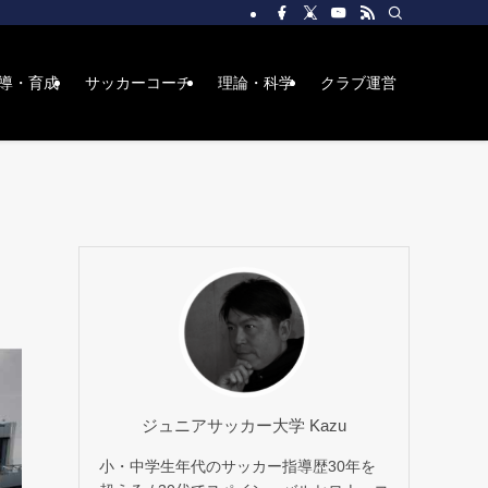
導・育成
サッカーコーチ
理論・科学
クラブ運営
ジュニアサッカー大学 Kazu
小・中学生年代のサッカー指導歴30年を