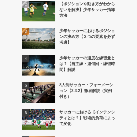
【ポジションや動き方がわから
ないを解決】少年サッカー指導
方法
少年サッカーにおけるポジショ
ンの決め方【３つの要素を必ず
考慮】
少年サッカーの適度な練習量と
は？【自主練・週何回・練習時
間】解説
8人制サッカー・フォーメーシ
ョン【2-3-2】徹底解説（実例
付き）
サッカーにおける【インテンシ
ティとは？】戦術的負荷によっ
て変化