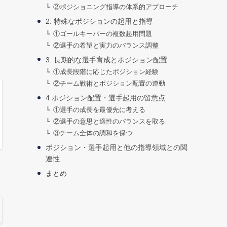
②ポジショニング指導の体系的アプローチ
2. 特殊なポジションの起用と指導
①ゴールキーパーの複数起用問題
②選手の希望と実力のバランス調整
3. 長期的な選手育成とポジション配置
①成長段階に応じたポジション経験
②チーム戦術とポジション配置の連動
4.ポジション配置・選手起用の留意点
①選手の成長を最優先に考える
②選手の意思と適性のバランスを取る
③チーム全体の調和を保つ
ポジション・選手起用と他の指導領域との関
連性
まとめ