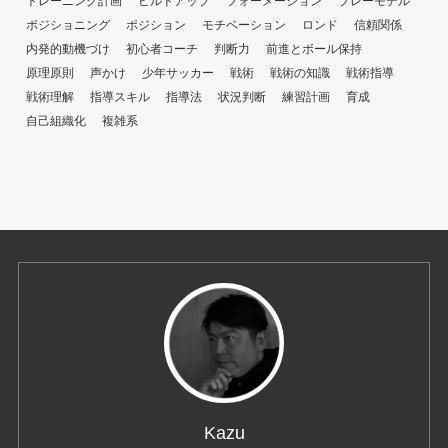
トレーニング計画
ビルドアップ
フォーメーション
プレーモデル
ポジショニング
ポジション
モチベーション
ロンド
信頼関係
内発的動機づけ
初心者コーチ
判断力
前進とボール保持
原理原則
声かけ
少年サッカー
戦術
戦術の知識
戦術指導
戦術理解
指導スキル
指導法
状況判断
練習計画
育成
自己組織化
複雑系
Kazu