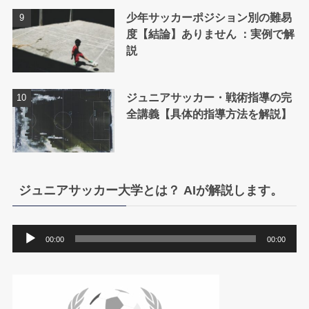
少年サッカーポジション別の難易
度【結論】ありません ：実例で解
説
ジュニアサッカー・戦術指導の完
全講義【具体的指導方法を解説】
ジュニアサッカー大学とは？ AIが解説します。
音
00:00
00:00
声
プ
レ
ー