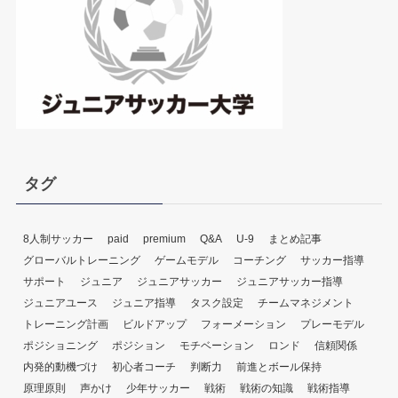
ヤ
ー
タグ
8人制サッカー
paid
premium
Q&A
U-9
まとめ記事
グローバルトレーニング
ゲームモデル
コーチング
サッカー指導
サポート
ジュニア
ジュニアサッカー
ジュニアサッカー指導
ジュニアユース
ジュニア指導
タスク設定
チームマネジメント
トレーニング計画
ビルドアップ
フォーメーション
プレーモデル
ポジショニング
ポジション
モチベーション
ロンド
信頼関係
内発的動機づけ
初心者コーチ
判断力
前進とボール保持
原理原則
声かけ
少年サッカー
戦術
戦術の知識
戦術指導