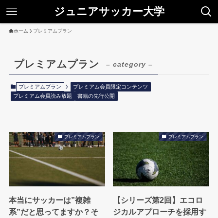
ジュニアサッカー大学
ホーム
プレミアムプラン
プレミアムプラン
– category –
プレミアムプラン
プレミアム会員限定コンテンツ
プレミアム会員読み放題
書籍の先行公開
プレミアムプラン
プレミアムプラン
本当にサッカーは”複雑
【シリーズ第2回】エコロ
系”だと思ってますか？そ
ジカルアプローチを採用す