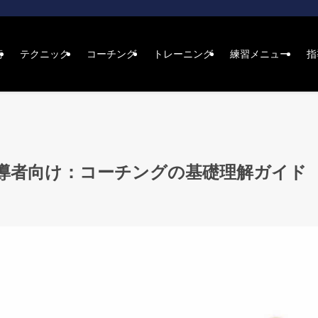
術
テクニック
コーチング
トレーニング
練習メニュー
指
導者向け：コーチングの基礎理解ガイド