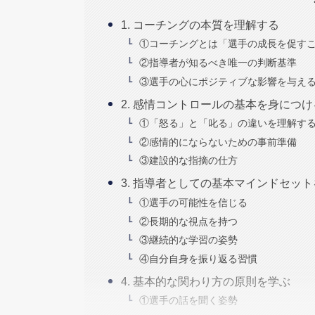
1. コーチングの本質を理解する
①コーチングとは「選手の成長を促す
②指導者が知るべき唯一の判断基準
③選手の心にポジティブな影響を与え
2. 感情コントロールの基本を身につけ
①「怒る」と「叱る」の違いを理解す
②感情的にならないための事前準備
③建設的な指摘の仕方
3. 指導者としての基本マインドセッ
①選手の可能性を信じる
②長期的な視点を持つ
③継続的な学習の姿勢
④自分自身を振り返る習慣
4. 基本的な関わり方の原則を学ぶ
①選手の話を聞く姿勢