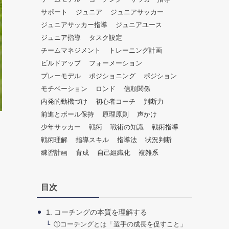
だ
サポート
ジュニア
ジュニアサッカー
さ
ジュニアサッカー指導
ジュニアユース
い。
ジュニア指導
タスク設定
チームマネジメント
トレーニング計画
ビルドアップ
フォーメーション
プレーモデル
ポジショニング
ポジション
モチベーション
ロンド
信頼関係
内発的動機づけ
初心者コーチ
判断力
前進とボール保持
原理原則
声かけ
少年サッカー
戦術
戦術の知識
戦術指導
戦術理解
指導スキル
指導法
状況判断
練習計画
育成
自己組織化
複雑系
目次
1. コーチングの本質を理解する
①コーチングとは「選手の成長を促すこと」