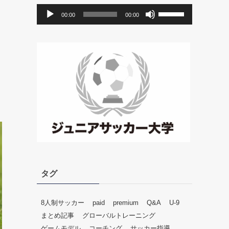
音
ボ
00:00
00:00
声
リ
プ
ュ
レ
ー
ー
ム
ヤ
調
ー
節
に
は
上
下
矢
印
キ
ー
タグ
を
使
っ
8人制サッカー
paid
premium
Q&A
U-9
て
まとめ記事
グローバルトレーニング
く
ゲームモデル
コーチング
サッカー指導