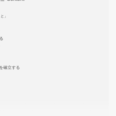
こと」
る
る
る
トを確立する