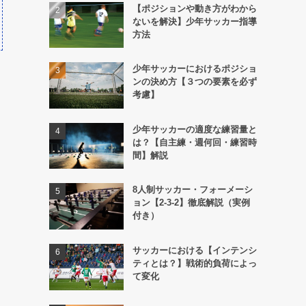
【ポジションや動き方がわから
ないを解決】少年サッカー指導
方法
少年サッカーにおけるポジショ
ンの決め方【３つの要素を必ず
考慮】
少年サッカーの適度な練習量と
は？【自主練・週何回・練習時
間】解説
8人制サッカー・フォーメーシ
ョン【2-3-2】徹底解説（実例
付き）
サッカーにおける【インテンシ
ティとは？】戦術的負荷によっ
て変化