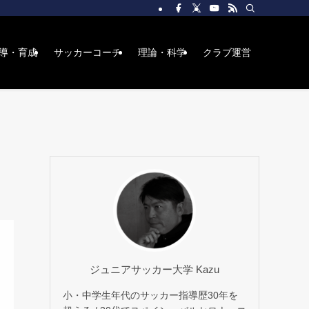
導・育成
サッカーコーチ
理論・科学
クラブ運営
ジュニアサッカー大学 Kazu
小・中学生年代のサッカー指導歴30年を