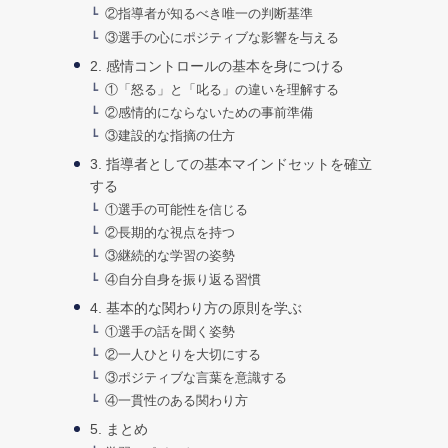
②指導者が知るべき唯一の判断基準
③選手の心にポジティブな影響を与える
2. 感情コントロールの基本を身につける
①「怒る」と「叱る」の違いを理解する
②感情的にならないための事前準備
③建設的な指摘の仕方
3. 指導者としての基本マインドセットを確立
する
①選手の可能性を信じる
②長期的な視点を持つ
③継続的な学習の姿勢
④自分自身を振り返る習慣
4. 基本的な関わり方の原則を学ぶ
①選手の話を聞く姿勢
②一人ひとりを大切にする
③ポジティブな言葉を意識する
④一貫性のある関わり方
5. まとめ