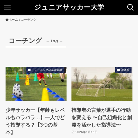
ジュニアサッカー大学
ホーム
コーチング
コーチング
– tag –
トレーニングの基礎知識
複雑系
少年サッカー【年齢もレベ
指導者の言葉が選手の行動
ルもバラバラ…】一人でど
を変える 〜自己組織化と創
う指導する？【3つの基
発を活かした指導法〜
本】
2026年1月16日