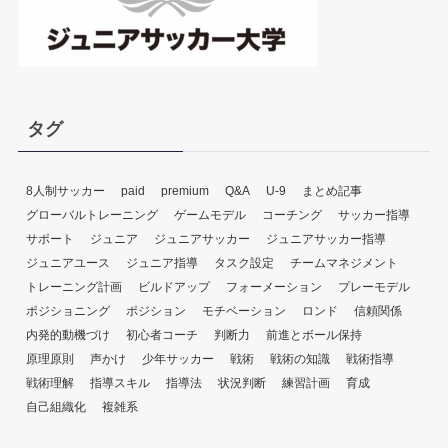
タグ
8人制サッカー
paid
premium
Q&A
U-9
まとめ記事
グローバルトレーニング
ゲームモデル
コーチング
サッカー指導
サポート
ジュニア
ジュニアサッカー
ジュニアサッカー指導
ジュニアユース
ジュニア指導
タスク設定
チームマネジメント
トレーニング計画
ビルドアップ
フォーメーション
プレーモデル
ポジショニング
ポジション
モチベーション
ロンド
信頼関係
内発的動機づけ
初心者コーチ
判断力
前進とボール保持
原理原則
声かけ
少年サッカー
戦術
戦術の知識
戦術指導
戦術理解
指導スキル
指導法
状況判断
練習計画
育成
自己組織化
複雑系