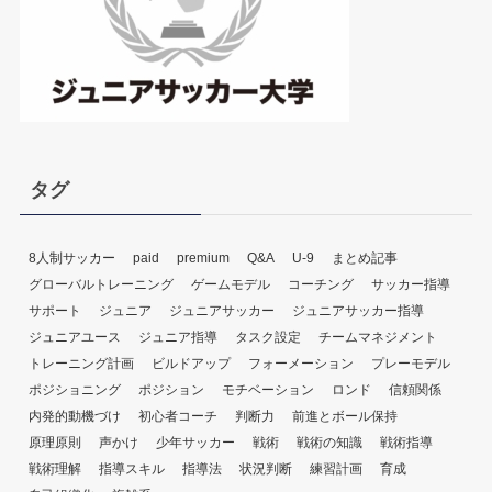
ー
タグ
8人制サッカー
paid
premium
Q&A
U-9
まとめ記事
グローバルトレーニング
ゲームモデル
コーチング
サッカー指導
サポート
ジュニア
ジュニアサッカー
ジュニアサッカー指導
ジュニアユース
ジュニア指導
タスク設定
チームマネジメント
トレーニング計画
ビルドアップ
フォーメーション
プレーモデル
ポジショニング
ポジション
モチベーション
ロンド
信頼関係
内発的動機づけ
初心者コーチ
判断力
前進とボール保持
原理原則
声かけ
少年サッカー
戦術
戦術の知識
戦術指導
戦術理解
指導スキル
指導法
状況判断
練習計画
育成