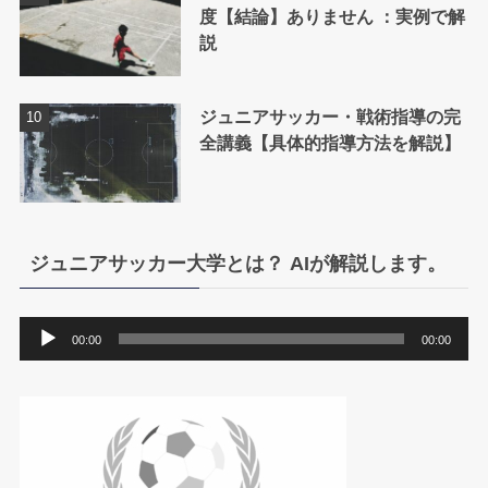
度【結論】ありません ：実例で解
説
ジュニアサッカー・戦術指導の完
全講義【具体的指導方法を解説】
ジュニアサッカー大学とは？ AIが解説します。
音
00:00
00:00
声
プ
レ
ー
ヤ