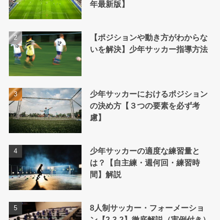
年最新版】
【ポジションや動き方がわからな
いを解決】少年サッカー指導方法
少年サッカーにおけるポジション
の決め方【３つの要素を必ず考
慮】
少年サッカーの適度な練習量と
は？【自主練・週何回・練習時
間】解説
8人制サッカー・フォーメーショ
ン【2-3-2】徹底解説（実例付き）