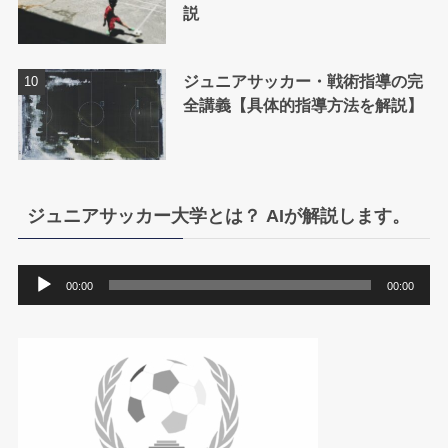
説
ジュニアサッカー・戦術指導の完
全講義【具体的指導方法を解説】
ジュニアサッカー大学とは？ AIが解説します。
音
00:00
00:00
声
プ
レ
ー
ヤ
ー