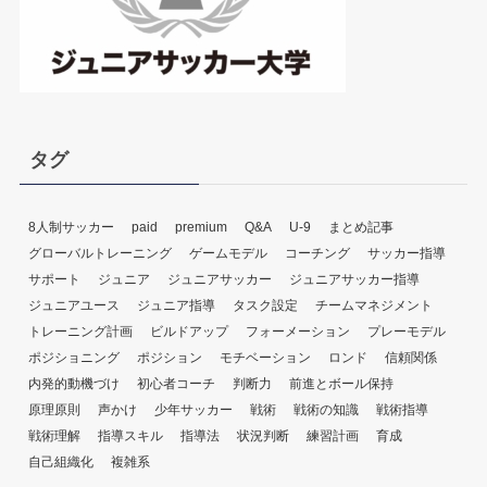
タグ
8人制サッカー
paid
premium
Q&A
U-9
まとめ記事
グローバルトレーニング
ゲームモデル
コーチング
サッカー指導
サポート
ジュニア
ジュニアサッカー
ジュニアサッカー指導
ジュニアユース
ジュニア指導
タスク設定
チームマネジメント
トレーニング計画
ビルドアップ
フォーメーション
プレーモデル
ポジショニング
ポジション
モチベーション
ロンド
信頼関係
内発的動機づけ
初心者コーチ
判断力
前進とボール保持
原理原則
声かけ
少年サッカー
戦術
戦術の知識
戦術指導
戦術理解
指導スキル
指導法
状況判断
練習計画
育成
自己組織化
複雑系