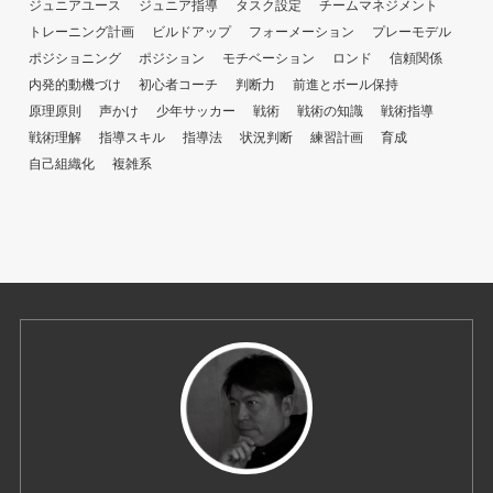
ジュニアユース
ジュニア指導
タスク設定
チームマネジメント
トレーニング計画
ビルドアップ
フォーメーション
プレーモデル
ポジショニング
ポジション
モチベーション
ロンド
信頼関係
内発的動機づけ
初心者コーチ
判断力
前進とボール保持
原理原則
声かけ
少年サッカー
戦術
戦術の知識
戦術指導
戦術理解
指導スキル
指導法
状況判断
練習計画
育成
自己組織化
複雑系