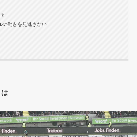
る
える
ールの動きを見逃さない
とは