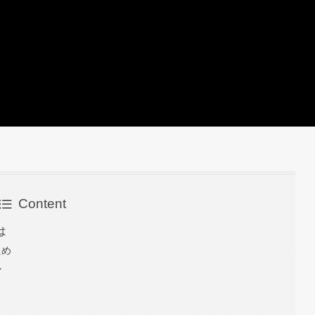
Content
は
ため
か