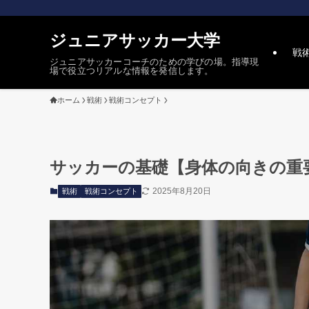
ジュニアサッカー大学
戦
ジュニアサッカーコーチのための学びの場。指導現
場で役立つリアルな情報を発信します。
ホーム
戦術
戦術コンセプト
サッカーの基礎【身体の向きの重
2025年8月20日
戦術
戦術コンセプト