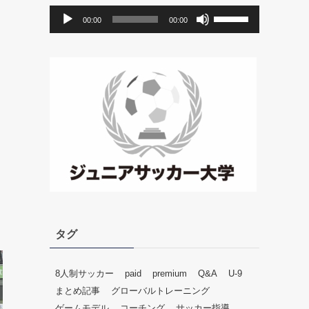
音
ボ
00:00
00:00
声
リ
プ
ュ
レ
ー
ー
ム
ヤ
調
ー
節
に
は
上
下
矢
印
キ
ー
タグ
を
使
っ
8人制サッカー
paid
premium
Q&A
U-9
て
まとめ記事
グローバルトレーニング
く
ゲームモデル
コーチング
サッカー指導