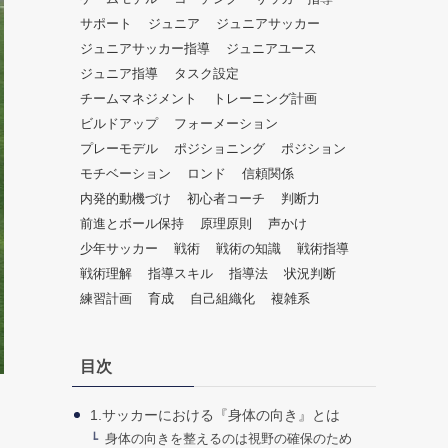
だ
サポート
ジュニア
ジュニアサッカー
さ
ジュニアサッカー指導
ジュニアユース
い。
ジュニア指導
タスク設定
チームマネジメント
トレーニング計画
ビルドアップ
フォーメーション
プレーモデル
ポジショニング
ポジション
モチベーション
ロンド
信頼関係
内発的動機づけ
初心者コーチ
判断力
前進とボール保持
原理原則
声かけ
少年サッカー
戦術
戦術の知識
戦術指導
戦術理解
指導スキル
指導法
状況判断
練習計画
育成
自己組織化
複雑系
目次
1.サッカーにおける『身体の向き』とは
身体の向きを整えるのは視野の確保のため