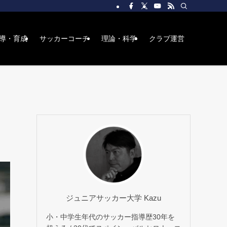
導・育成
サッカーコーチ
理論・科学
クラブ運営
ジュニアサッカー大学 Kazu
小・中学生年代のサッカー指導歴30年を