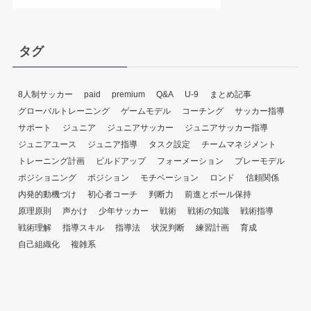
タグ
8人制サッカー
paid
premium
Q&A
U-9
まとめ記事
グローバルトレーニング
ゲームモデル
コーチング
サッカー指導
サポート
ジュニア
ジュニアサッカー
ジュニアサッカー指導
ジュニアユース
ジュニア指導
タスク設定
チームマネジメント
トレーニング計画
ビルドアップ
フォーメーション
プレーモデル
ポジショニング
ポジション
モチベーション
ロンド
信頼関係
内発的動機づけ
初心者コーチ
判断力
前進とボール保持
原理原則
声かけ
少年サッカー
戦術
戦術の知識
戦術指導
戦術理解
指導スキル
指導法
状況判断
練習計画
育成
自己組織化
複雑系