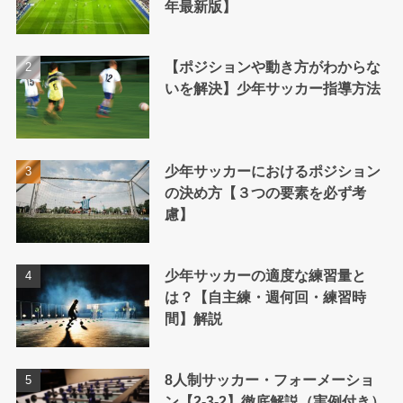
年最新版】
【ポジションや動き方がわからな
いを解決】少年サッカー指導方法
少年サッカーにおけるポジション
の決め方【３つの要素を必ず考
慮】
少年サッカーの適度な練習量と
は？【自主練・週何回・練習時
間】解説
8人制サッカー・フォーメーショ
ン【2-3-2】徹底解説（実例付き）