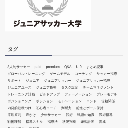
ー
タグ
8人制サッカー
paid
premium
Q&A
U-9
まとめ記事
グローバルトレーニング
ゲームモデル
コーチング
サッカー指導
サポート
ジュニア
ジュニアサッカー
ジュニアサッカー指導
ジュニアユース
ジュニア指導
タスク設定
チームマネジメント
トレーニング計画
ビルドアップ
フォーメーション
プレーモデル
ポジショニング
ポジション
モチベーション
ロンド
信頼関係
内発的動機づけ
初心者コーチ
判断力
前進とボール保持
原理原則
声かけ
少年サッカー
戦術
戦術の知識
戦術指導
戦術理解
指導スキル
指導法
状況判断
練習計画
育成