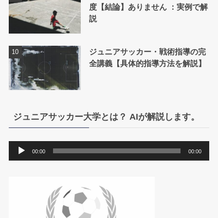
度【結論】ありません ：実例で解
説
ジュニアサッカー・戦術指導の完
全講義【具体的指導方法を解説】
ジュニアサッカー大学とは？ AIが解説します。
音
00:00
00:00
声
プ
レ
ー
ヤ