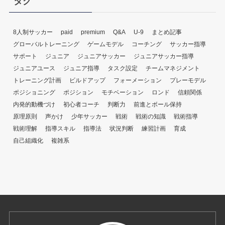
タグ
8人制サッカー
paid
premium
Q&A
U-9
まとめ記事
グローバルトレーニング
ゲームモデル
コーチング
サッカー指導
サポート
ジュニア
ジュニアサッカー
ジュニアサッカー指導
ジュニアユース
ジュニア指導
タスク設定
チームマネジメント
トレーニング計画
ビルドアップ
フォーメーション
プレーモデル
ポジショニング
ポジション
モチベーション
ロンド
信頼関係
内発的動機づけ
初心者コーチ
判断力
前進とボール保持
原理原則
声かけ
少年サッカー
戦術
戦術の知識
戦術指導
戦術理解
指導スキル
指導法
状況判断
練習計画
育成
自己組織化
複雑系