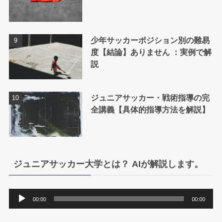
少年サッカーポジション別の難易
度【結論】ありません ：実例で解
説
ジュニアサッカー・戦術指導の完
全講義【具体的指導方法を解説】
ジュニアサッカー大学とは？ AIが解説します。
音
00:00
00:00
声
プ