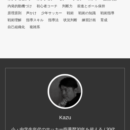
内発的動機づけ
初心者コーチ
判断力
前進とボール保持
原理原則
声かけ
少年サッカー
戦術
戦術の知識
戦術指導
戦術理解
指導スキル
指導法
状況判断
練習計画
育成
自己組織化
複雑系
Kazu
小・中学生年代のサッカー指導歴30年を超える / 30代