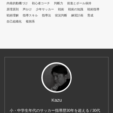
内発的動機づけ
初心者コーチ
判断力
前進とボール保持
原理原則
声かけ
少年サッカー
戦術
戦術の知識
戦術指導
戦術理解
指導スキル
指導法
状況判断
練習計画
育成
自己組織化
複雑系
Kazu
小・中学生年代のサッカー指導歴30年を超える / 30代