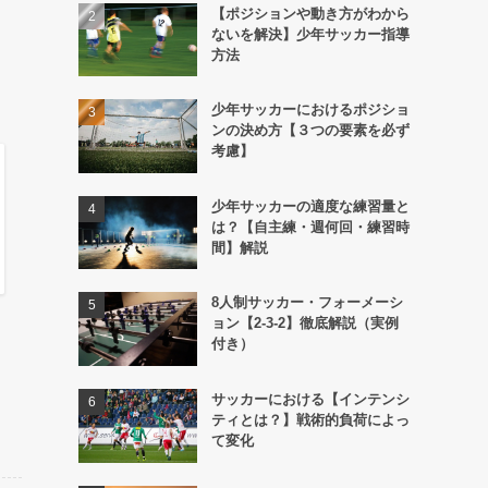
【ポジションや動き方がわから
ないを解決】少年サッカー指導
方法
少年サッカーにおけるポジショ
ンの決め方【３つの要素を必ず
考慮】
少年サッカーの適度な練習量と
は？【自主練・週何回・練習時
間】解説
8人制サッカー・フォーメーシ
ョン【2-3-2】徹底解説（実例
付き）
サッカーにおける【インテンシ
ティとは？】戦術的負荷によっ
て変化