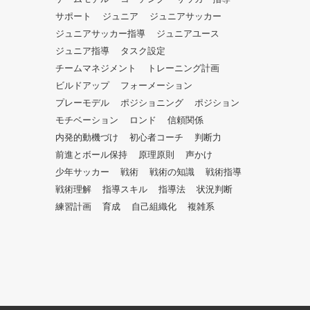
だ
サポート
ジュニア
ジュニアサッカー
さ
ジュニアサッカー指導
ジュニアユース
い。
ジュニア指導
タスク設定
チームマネジメント
トレーニング計画
ビルドアップ
フォーメーション
プレーモデル
ポジショニング
ポジション
モチベーション
ロンド
信頼関係
内発的動機づけ
初心者コーチ
判断力
前進とボール保持
原理原則
声かけ
少年サッカー
戦術
戦術の知識
戦術指導
戦術理解
指導スキル
指導法
状況判断
練習計画
育成
自己組織化
複雑系