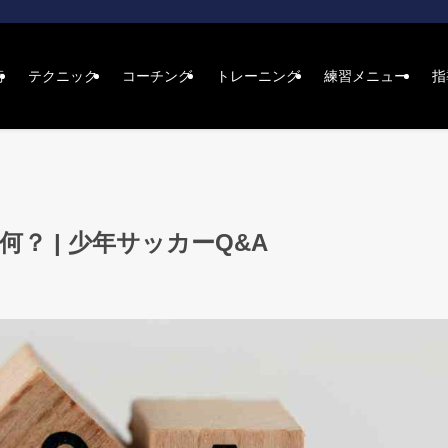
術
テクニック
コーチング
トレーニング
練習メニュー
指
？ | 少年サッカーQ&A