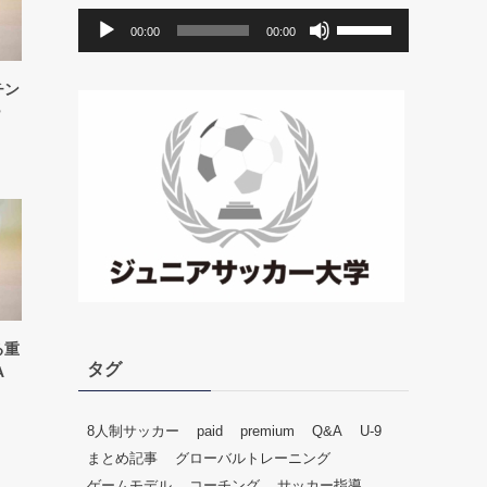
音
ボ
00:00
00:00
声
リ
プ
ュ
チン
レ
ー
ー
ー
ム
ヤ
調
ー
節
に
は
上
下
矢
印
キ
る重
ー
タグ
A
を
使
っ
8人制サッカー
paid
premium
Q&A
U-9
て
まとめ記事
グローバルトレーニング
く
ゲームモデル
コーチング
サッカー指導