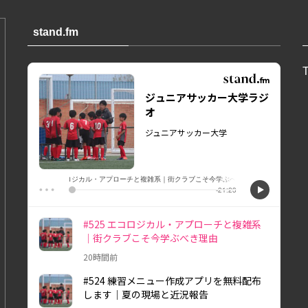
stand.fm
T