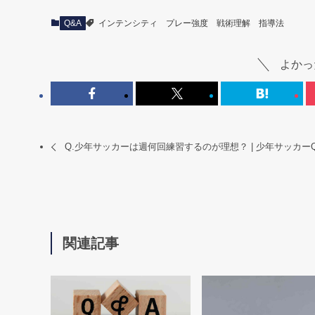
Q&A
インテンシティ
プレー強度
戦術理解
指導法
よかっ
Q.少年サッカーは週何回練習するのが理想？ | 少年サッカーQ
関連記事