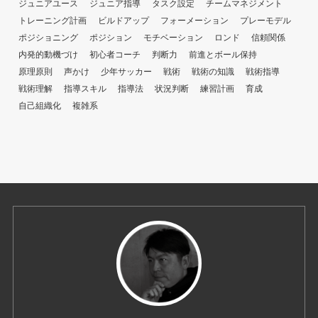
ジュニアユース
ジュニア指導
タスク設定
チームマネジメント
トレーニング計画
ビルドアップ
フォーメーション
プレーモデル
ポジショニング
ポジション
モチベーション
ロンド
信頼関係
内発的動機づけ
初心者コーチ
判断力
前進とボール保持
原理原則
声かけ
少年サッカー
戦術
戦術の知識
戦術指導
戦術理解
指導スキル
指導法
状況判断
練習計画
育成
自己組織化
複雑系