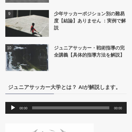
少年サッカーポジション別の難易
度【結論】ありません ：実例で解
説
ジュニアサッカー・戦術指導の完
全講義【具体的指導方法を解説】
ジュニアサッカー大学とは？ AIが解説します。
音
00:00
00:00
声
プ
レ