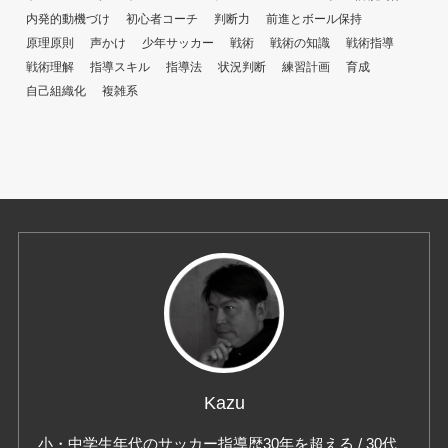
内発的動機づけ
初心者コーチ
判断力
前進とボール保持
原理原則
声かけ
少年サッカー
戦術
戦術の知識
戦術指導
戦術理解
指導スキル
指導法
状況判断
練習計画
育成
自己組織化
複雑系
Kazu
小・中学生年代のサッカー指導歴30年を超える / 30代