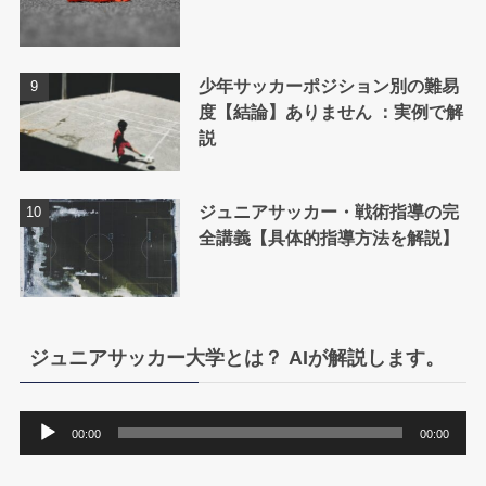
少年サッカーポジション別の難易
度【結論】ありません ：実例で解
説
ジュニアサッカー・戦術指導の完
全講義【具体的指導方法を解説】
ジュニアサッカー大学とは？ AIが解説します。
音
00:00
00:00
声
プ