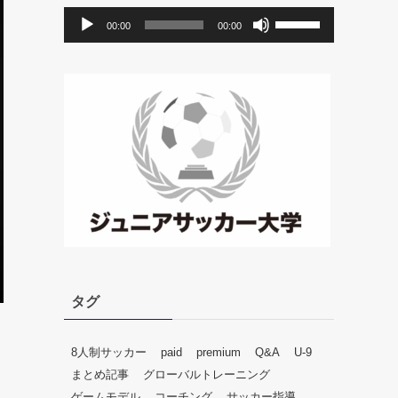
音
ボ
00:00
00:00
声
リ
プ
ュ
レ
ー
ー
ム
ヤ
調
ー
節
に
は
上
下
矢
印
キ
ー
タグ
を
使
っ
8人制サッカー
paid
premium
Q&A
U-9
て
まとめ記事
グローバルトレーニング
く
ゲームモデル
コーチング
サッカー指導