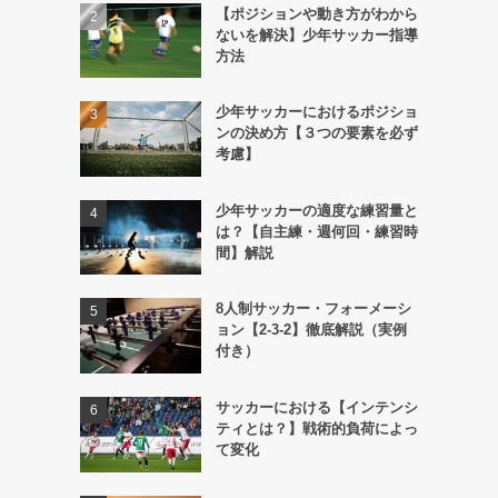
【ポジションや動き方がわから
ないを解決】少年サッカー指導
方法
少年サッカーにおけるポジショ
ンの決め方【３つの要素を必ず
考慮】
少年サッカーの適度な練習量と
は？【自主練・週何回・練習時
間】解説
8人制サッカー・フォーメーシ
ョン【2-3-2】徹底解説（実例
付き）
サッカーにおける【インテンシ
ティとは？】戦術的負荷によっ
て変化