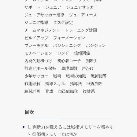
だ
サポート
ジュニア
ジュニアサッカー
さ
ジュニアサッカー指導
ジュニアユース
い。
ジュニア指導
タスク設定
チームマネジメント
トレーニング計画
ビルドアップ
フォーメーション
プレーモデル
ポジショニング
ポジション
モチベーション
ロンド
信頼関係
内発的動機づけ
初心者コーチ
判断力
前進とボール保持
原理原則
声かけ
少年サッカー
戦術
戦術の知識
戦術指導
戦術理解
指導スキル
指導法
状況判断
練習計画
育成
自己組織化
複雑系
目次
1. 判断力を鍛えるには戦術メモリーを増やす
① 戦術メモリーとは何か