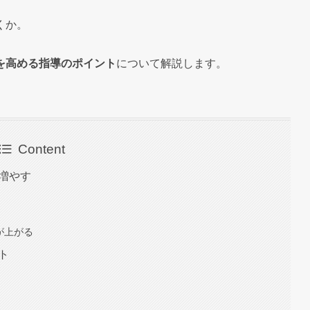
くか。
を高める指導のポイント
について解説します。
Content
を増やす
が上がる
ト