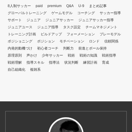
8人制サッカー
paid
premium
Q&A
U-9
まとめ記事
グローバルトレーニング
ゲームモデル
コーチング
サッカー指導
サポート
ジュニア
ジュニアサッカー
ジュニアサッカー指導
ジュニアユース
ジュニア指導
タスク設定
チームマネジメント
トレーニング計画
ビルドアップ
フォーメーション
プレーモデル
ポジショニング
ポジション
モチベーション
ロンド
信頼関係
内発的動機づけ
初心者コーチ
判断力
前進とボール保持
原理原則
声かけ
少年サッカー
戦術
戦術の知識
戦術指導
戦術理解
指導スキル
指導法
状況判断
練習計画
育成
自己組織化
複雑系