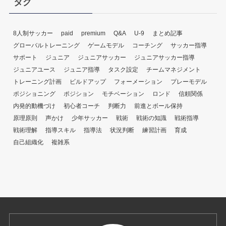
タグ
8人制サッカー
paid
premium
Q&A
U-9
まとめ記事
グローバルトレーニング
ゲームモデル
コーチング
サッカー指導
サポート
ジュニア
ジュニアサッカー
ジュニアサッカー指導
ジュニアユース
ジュニア指導
タスク設定
チームマネジメント
トレーニング計画
ビルドアップ
フォーメーション
プレーモデル
ポジショニング
ポジション
モチベーション
ロンド
信頼関係
内発的動機づけ
初心者コーチ
判断力
前進とボール保持
原理原則
声かけ
少年サッカー
戦術
戦術の知識
戦術指導
戦術理解
指導スキル
指導法
状況判断
練習計画
育成
自己組織化
複雑系