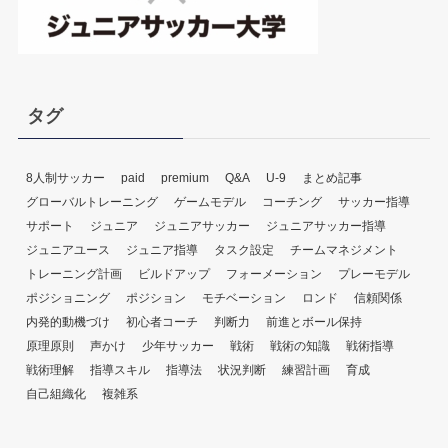
タグ
8人制サッカー
paid
premium
Q&A
U-9
まとめ記事
グローバルトレーニング
ゲームモデル
コーチング
サッカー指導
サポート
ジュニア
ジュニアサッカー
ジュニアサッカー指導
ジュニアユース
ジュニア指導
タスク設定
チームマネジメント
トレーニング計画
ビルドアップ
フォーメーション
プレーモデル
ポジショニング
ポジション
モチベーション
ロンド
信頼関係
内発的動機づけ
初心者コーチ
判断力
前進とボール保持
原理原則
声かけ
少年サッカー
戦術
戦術の知識
戦術指導
戦術理解
指導スキル
指導法
状況判断
練習計画
育成
自己組織化
複雑系