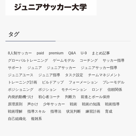
タグ
8人制サッカー
paid
premium
Q&A
U-9
まとめ記事
グローバルトレーニング
ゲームモデル
コーチング
サッカー指導
サポート
ジュニア
ジュニアサッカー
ジュニアサッカー指導
ジュニアユース
ジュニア指導
タスク設定
チームマネジメント
トレーニング計画
ビルドアップ
フォーメーション
プレーモデル
ポジショニング
ポジション
モチベーション
ロンド
信頼関係
内発的動機づけ
初心者コーチ
判断力
前進とボール保持
原理原則
声かけ
少年サッカー
戦術
戦術の知識
戦術指導
戦術理解
指導スキル
指導法
状況判断
練習計画
育成
自己組織化
複雑系