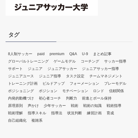
タグ
8人制サッカー
paid
premium
Q&A
U-9
まとめ記事
グローバルトレーニング
ゲームモデル
コーチング
サッカー指導
サポート
ジュニア
ジュニアサッカー
ジュニアサッカー指導
ジュニアユース
ジュニア指導
タスク設定
チームマネジメント
トレーニング計画
ビルドアップ
フォーメーション
プレーモデル
ポジショニング
ポジション
モチベーション
ロンド
信頼関係
内発的動機づけ
初心者コーチ
判断力
前進とボール保持
原理原則
声かけ
少年サッカー
戦術
戦術の知識
戦術指導
戦術理解
指導スキル
指導法
状況判断
練習計画
育成
自己組織化
複雑系